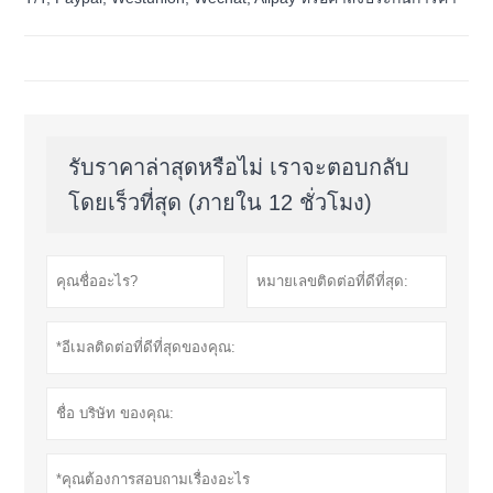
รับราคาล่าสุดหรือไม่ เราจะตอบกลับ
โดยเร็วที่สุด (ภายใน 12 ชั่วโมง)