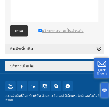
นโยบายความเป็นส่วนตัว
เสนอ
สินค้าเพิ่มเติม
บริการเพิ่มเติม
Quick
Enquiry







สงวนลิขสิทธิ์โดย © บริษัท ลั่วหยาง โดเวลล์ อิเล็กทรอนิกส์ เทคโนโลยี
จำกัด