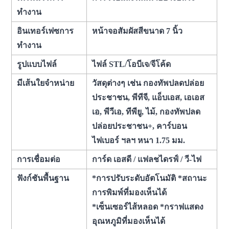
ทำงาน
อินเทอร์เฟซการ
หน้าจอสัมผัสสีขนาด 7 นิ้ว
ทำงาน
รูปแบบไฟล์
ไฟล์ STL/โอบีเจ/จีโค้ด
มีเส้นใยจำหน่าย
วัสดุต่างๆ เช่น กองทัพปลดปล่อย
ประชาชน, พีทีจี, แอ็บเอส, เอเอส
เอ, พีวีเอ, ทีพียู, ไม้, กองทัพปลด
ปล่อยประชาชน+, คาร์บอน
ไฟเบอร์ ฯลฯ หนา 1.75 มม.
การเชื่อมต่อ
การ์ด เอสดี / แฟลชไดรฟ์ / วี-ไฟ
ฟังก์ชันพื้นฐาน
*การปรับระดับอัตโนมัติ *สถานะ
การพิมพ์ที่มองเห็นได้
*เซ็นเซอร์ไส้หลอด *กราฟแสดง
อุณหภูมิที่มองเห็นได้