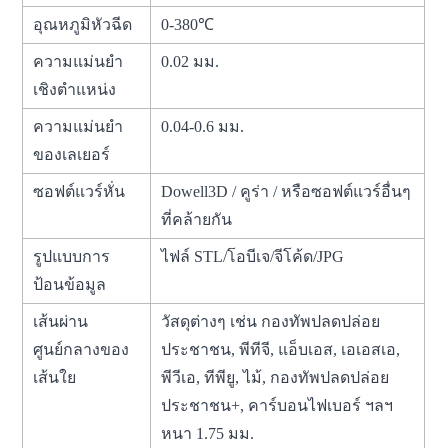
อุณหภูมิหัวฉีด
0-380℃
ความแม่นยำ
0.02 มม.
เชิงตำแหน่ง
ความแม่นยำ
0.04-0.6 มม.
ของเลเยอร์
ซอฟต์แวร์หั่น
Dowell3D / คูร่า / หรือซอฟต์แวร์อื่นๆ
ที่คล้ายกัน
รูปแบบการ
ไฟล์ STL/โอบีเจ/จีโค้ด/JPG
ป้อนข้อมูล
เส้นผ่าน
วัสดุต่างๆ เช่น กองทัพปลดปล่อย
ศูนย์กลางของ
ประชาชน, พีทีจี, แอ็บเอส, เอเอสเอ,
เส้นใย
พีวีเอ, ทีพียู, ไม้, กองทัพปลดปล่อย
ประชาชน+, คาร์บอนไฟเบอร์ ฯลฯ
หนา 1.75 มม.