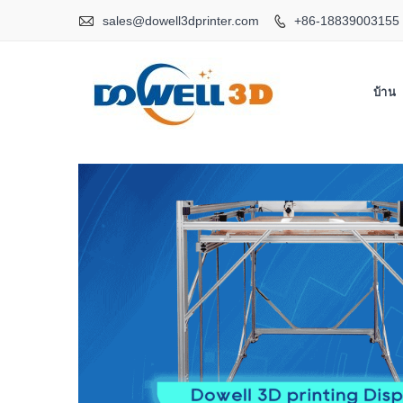

sales@dowell3dprinter.com
+86-18839003155

บ้าน