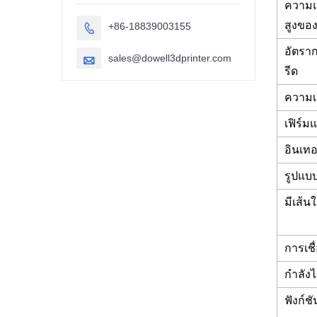
ความ
สูงของ
+86-18839003155

อัตรา
sales@dowell3dprinter.com

รีด
ความเ
เฟิร์
อินเท
รูปแบ
มีเส้น
การเชื
กำลังไ
ฟังก์ช