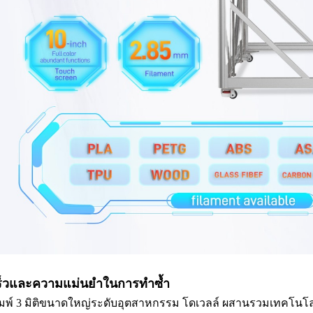
ร็วและความแม่นยำในการทำซ้ำ
พิมพ์ 3 มิติขนาดใหญ่ระดับอุตสาหกรรม โดเวลล์ ผสานรวมเทคโนโลย