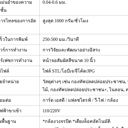
แม่นยำของความ
0.04-0.6 มม.
ชั้น
การไหลของการอัด
สูงสุด 1000 กรัม/ชั่วโมง
ร็วในการพิมพ์
250-500 มม./วินาที
มแวร์การทำงาน
การวิจัยและพัฒนาอย่างอิสระ
อร์เฟซการทำงาน
หน้าจอสัมผัสสีขนาด 10 นิ้ว
บไฟล์
ไฟล์ STL/โอบีเจ/จีโค้ด/JPG
ใยจำหน่าย
วัสดุต่างๆ เช่น กองทัพปลดปล่อยประชาชน, พีทีจ
ไม้, กองทัพปลดปล่อยประชาชน+, ไนลอน, ค
่อมต่อ
การ์ด เอสดี / แฟลชไดรฟ์ / วี-ไฟ / กล้อง
ฟฟ้าขาเข้า
110/220V
ันพื้นฐาน
*กล้องวงจรปิด *เตียงล็อคอัตโน