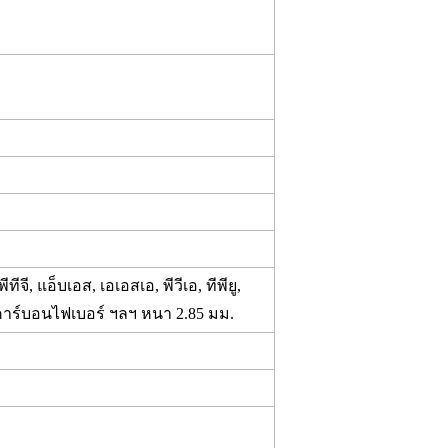
ี, แอ็บเอส, เอเอสเอ, พีวีเอ, ทีพียู,
าร์บอนไฟเบอร์ ฯลฯ หนา 2.85 มม.
มัติ