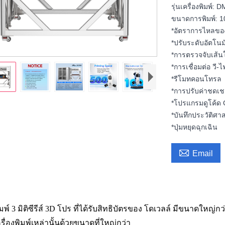
รุ่นเครื่องพิมพ์
ขนาดการพิมพ์: 
*อัตราการไหลของก
*ปรับระดับอัตโนมั
*การตรวจจับเส้น
*การเชื่อมต่อ วี-ไ
*รีโมทคอนโทรล
*การปรับค่าชดเ
*โปรแกรมดูโค้ด
*บันทึกประวัติศา
*ปุ่มหยุดฉุกเฉิน

Email
ิมพ์ 3 มิติซีรีส์ 3D โปร ที่ได้รับสิทธิบัตรของ โดเวลล์ มีขนาดใหญ่ก
รื่องพิมพ์เหล่านั้นด้วยขนาดที่ใหญ่กว่า