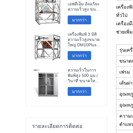
เอฟดีเอ็ม อัจฉริยะ
เครื่องพ
ความเร็วสูง ขนาด
1200*1200*1200
ทั่วไป
มม. ราคาถูก เชื่อม
มากกว่า
เครื่อง
ต่อ ไวไฟ
เครื่องพิมพ์ 3 มิติ
ช่วยเพิ
เครื่องพิมพ์ 3 มิติ
ความเร็วสูง
ความเร็วสูงขนาด
ใหญ่ DM10Plus
รุ่นเคร
ขนาด 1000 มม.
มากกว่า
ขนาดก
ความเร็วในการ
เฟรม
พิมพ์สูง 500 มม./
วินาที ขนาดใหญ่
เส้นผ่
1000 มม.
เครื่องพิมพ์ 3 มิติ
มากกว่า
อุณหภู
คาร์บอนไฟเบอร์
กองทัพปลดปล่อย
อุณหภู
ประชาชน สำหรับ
งานประติมากรรม
ความแ
ชิ้นส่วนรถยนต์
ตำแหน่ง
รายละเอียดการติดต่อ