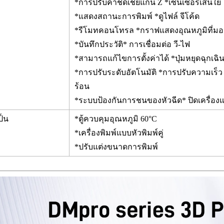
*การปรับค่าชดเชยแกน Z *เซ
*แสดงสถานะการพิมพ์ *ดูไฟล์ จีโค้
*รีโมทคอนโทรล *กราฟแสดงอุณหภูมิที่ม
*บันทึกประวัติ* การเชื่อมต่อ วี-ไฟ
*สามารถแก้ไขการตั้งค่าได้ *ปุ่มหยุดฉุกเฉิ
*การปรับระดับอัตโนมัติ *การปรับความเร็
ร้อน
*ระบบป้องกันการชนของหัวฉีด* ปิดเครื่องแ
ป็น
*ตู้ควบคุมอุณหภูมิ 60°C
*เครื่องพิมพ์แบบหัวพิมพ์คู่
*ปรับแต่งขนาดการพิมพ์