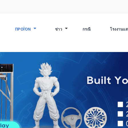
ΠΡΟΪΌΝ
ข่าว
กรณี
โรงงานแ