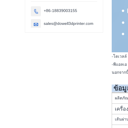
+86-18839003155

sales@dowell3dprinter.com

-โดเวลล์ 
-พีแอลเอ
นอกจากนี้
ข้อม
ผลิตภั
เครื่อ
เส้นผ่า