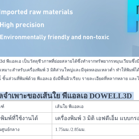
3d พีแอลเอ เป็นวัสดุชีวภาพที่ย่อยสลายได้ซึ่งทำจากทรัพยากรหมุนเวียนซึ่งม
 เหมาะสำหรับเครื่องพิมพ์ 3 มิติส่วนใหญ่และมีจุดหลอมเหลวต่ำ ทำให้พิมพ์ได
 ชิ้นส่วนที่พิมพ์ด้วย พีแอลเอ ยังมีพื้นผิวเรียบ รายละเอียดที่หลากหลาย และไ
ูลจำเพาะของเส้นใย พีแอลเอ DOWELL3D
ณฑ์
เส้นใย พีแอลเอ
งพิมพ์ที่ใช้งานได้
เครื่องพิมพ์ 3 มิติ เอฟดีเอ็ม แบบกร
นศูนย์กลาง
1.75มม./2.85มม.