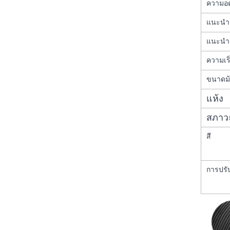
ความอ
แนะนำอ
แนะนำ
ความเร
ขนาดม
แห้ง
สภาว
สี
การปรั