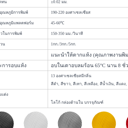
ดทน
±0.02 มม.
ุณหภูมิการพิมพ์
190-220 องศาเซลเซียส
อุณหภูมิแพลตฟอร์ม
45-60℃
็วในการพิมพ์
150-350 มม./วินาที
้วน
1กก./3กก./5กก.
แนะนำให้ตากแห้ง (คุณภาพงานพิมพ์
ะการอบแห้ง
อบในเตาอบลมร้อน 65°C นาน 8 ชั่
13 องศาเซลเซียส
มีกลิ่น
สีดำ, สีขาว, สีเทา, สีเหลือง, สีน้ำเงิน, สีแดง,
บแต่ง
โลโก้ กล่องด้านใน บรรจุภัณฑ์