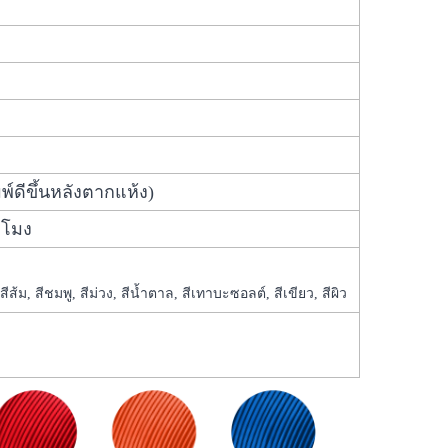
ดีขึ้นหลังตากแห้ง)
วโมง
 สีส้ม, สีชมพู, สีม่วง, สีน้ำตาล, สีเทาบะซอลต์, สีเขียว, สีผิว