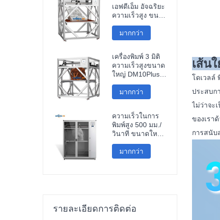
เอฟดีเอ็ม อัจฉริยะ
ความเร็วสูง ขนาด
1200*1200*1200
มม. ราคาถูก เชื่อม
มากกว่า
ต่อ ไวไฟ
เครื่องพิมพ์ 3 มิติ
เครื่องพิมพ์ 3 มิติ
ความเร็วสูง
เส้นใ
ความเร็วสูงขนาด
ใหญ่ DM10Plus
โดเวลล์ พ
ขนาด 1000 มม.
ประสบการ
มากกว่า
ไม่ว่าจะ
ความเร็วในการ
ของเราด
พิมพ์สูง 500 มม./
การสนับส
วินาที ขนาดใหญ่
1000 มม.
เครื่องพิมพ์ 3 มิติ
มากกว่า
คาร์บอนไฟเบอร์
กองทัพปลดปล่อย
ประชาชน สำหรับ
งานประติมากรรม
ชิ้นส่วนรถยนต์
รายละเอียดการติดต่อ