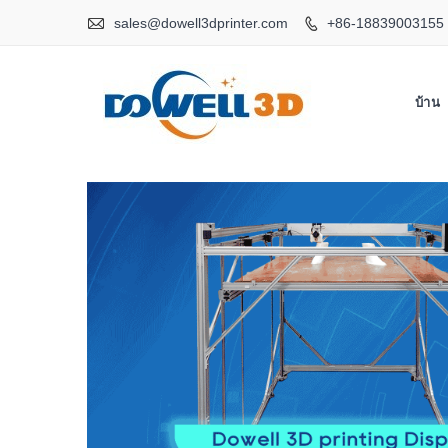

sales@dowell3dprinter.com
+86-18839003155

บ้าน