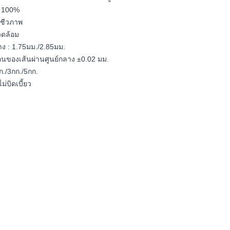
ิ์ 100%
งชีวภาพ
แวดล้อม
ลาง : 1.75มม./2.85มม.
อนของเส้นผ่านศูนย์กลาง ±0.02 มม.
กก./3กก./5กก.
ม่บิดเบี้ยว