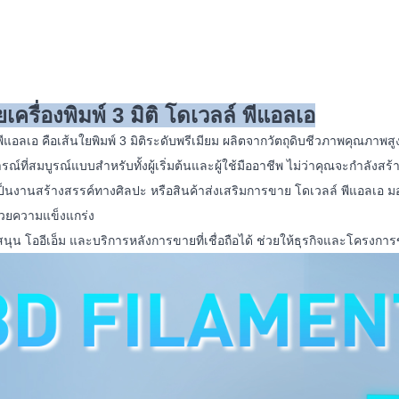
ยเครื่องพิมพ์ 3 มิติ โดเวลล์ พีแอลเอ
ีแอลเอ คือเส้นใยพิมพ์ 3 มิติระดับพรีเมียม ผลิตจากวัตถุดิบชีวภาพคุณภาพสูง
ณ์ที่สมบูรณ์แบบสำหรับทั้งผู้เริ่มต้นและผู้ใช้มืออาชีพ ไม่ว่าคุณจะกำลัง
เป็นงานสร้างสรรค์ทางศิลปะ หรือสินค้าส่งเสริมการขาย โดเวลล์ พีแอลเอ ม
้วยความแข็งแกร่ง
นุน โออีเอ็ม และบริการหลังการขายที่เชื่อถือได้ ช่วยให้ธุรกิจและโครงการข