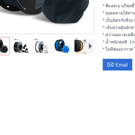
* พีแอลเอ บริสุทธ
* ย่อยสลายได้ทา
* เป็นมิตรกับสิ่ง
* เส้นผ่านศูนย์ก
* ความคลาดเคลื่
* น้ำหนักสุทธิ :1
* ไม่มีฟองอากาศ ไ

Email