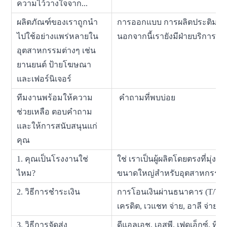
ความไว้วางใจจาก...
ผลิตภัณฑ์ของเราถูกนำ
การออกแบบ การผลิตประติมาก
ไปใช้อย่างแพร่หลายใน
นอกจากนี้เรายังมีฝ่ายบริการล
อุตสาหกรรมต่างๆ เช่น
ยานยนต์ ป้ายโฆษณา
และเฟอร์นิเจอร์
ทีมงานพร้อมให้ความ
คำถามที่พบบ่อย
ช่วยเหลือ ตอบคำถาม
และให้การสนับสนุนแก่
คุณ
1. คุณเป็นโรงงานใช่
ใช่ เราเป็นผู้ผลิตโดยตรงที่มุ่งเ
ไหม?
ขนาดใหญ่สำหรับอุตสาหกรรม
2. วิธีการชำระเงิน
การโอนเงินผ่านธนาคาร (T/T), 
เครดิต, เวแชท จ่าย, อาลี จ่าย, T
3. วิธีการจัดส่ง
ดีแอลเอช, เอสพี, เฟดเอ็กซ์, ที