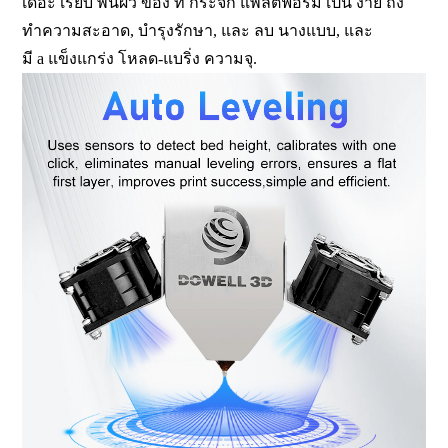
เดอะ เรียบ พื้นผิว ของ ที่ กระจก แพลตฟอร์ม เป็น ง่าย ถึง
ทำความสะอาด, บำรุงรักษา, และ ลบ นางแบบ, และ
มี a แข็งแกร่ง โหลด-แบริ่ง ความจุ.