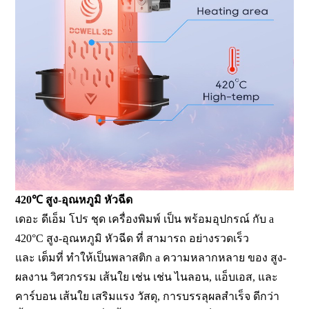
420℃ สูง-อุณหภูมิ หัวฉีด
เดอะ ดีเอ็ม โปร ชุด เครื่องพิมพ์ เป็น พร้อมอุปกรณ์ กับ a
420°C สูง-อุณหภูมิ หัวฉีด ที่ สามารถ อย่างรวดเร็ว
และ เต็มที่ ทำให้เป็นพลาสติก a ความหลากหลาย ของ สูง-
ผลงาน วิศวกรรม เส้นใย เช่น เช่น ไนลอน, แอ็บเอส, และ
คาร์บอน เส้นใย เสริมแรง วัสดุ, การบรรลุผลสำเร็จ ดีกว่า